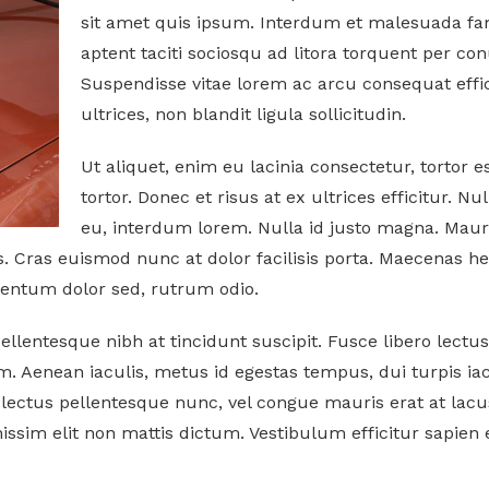
sit amet quis ipsum. Interdum et malesuada fam
aptent taciti sociosqu ad litora torquent per co
Suspendisse vitae lorem ac arcu consequat effi
ultrices, non blandit ligula sollicitudin.
Ut aliquet, enim eu lacinia consectetur, tortor es
tortor. Donec et risus at ex ultrices efficitur
eu, interdum lorem. Nulla id justo magna. Mauris
s. Cras euismod nunc at dolor facilisis porta. Maecenas hend
ementum dolor sed, rutrum odio.
pellentesque nibh at tincidunt suscipit. Fusce libero lectus
 Aenean iaculis, metus id egestas tempus, dui turpis iacu
 lectus pellentesque nunc, vel congue mauris erat at lacus.
ssim elit non mattis dictum. Vestibulum efficitur sapien 