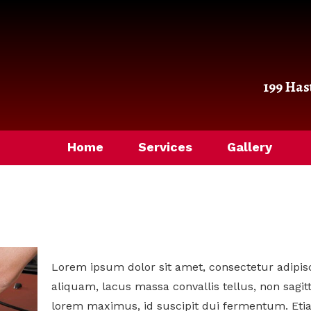
199 Has
Home
Services
Gallery
Lorem ipsum dolor sit amet, consectetur adipisc
aliquam, lacus massa convallis tellus, non sagit
lorem maximus, id suscipit dui fermentum. Eti