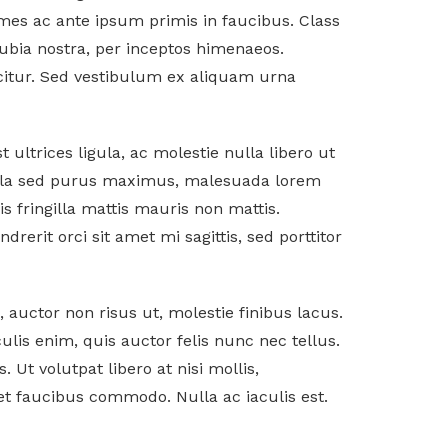
es ac ante ipsum primis in faucibus. Class
nubia nostra, per inceptos himenaeos.
citur. Sed vestibulum ex aliquam urna
t ultrices ligula, ac molestie nulla libero ut
. Nulla sed purus maximus, malesuada lorem
 fringilla mattis mauris non mattis.
rerit orci sit amet mi sagittis, sed porttitor
, auctor non risus ut, molestie finibus lacus.
lis enim, quis auctor felis nunc nec tellus.
 Ut volutpat libero at nisi mollis,
et faucibus commodo. Nulla ac iaculis est.