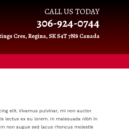
CALL US TODAY
306-924-0744
tings Cres, Regina, SK S4T 7N8 Canada
ing elit. Vivamus pulvinar, mi non auctor
tis lectus ex eu lorem. In malesuada nibh in
am non augue sed lacus rhoncus molestie